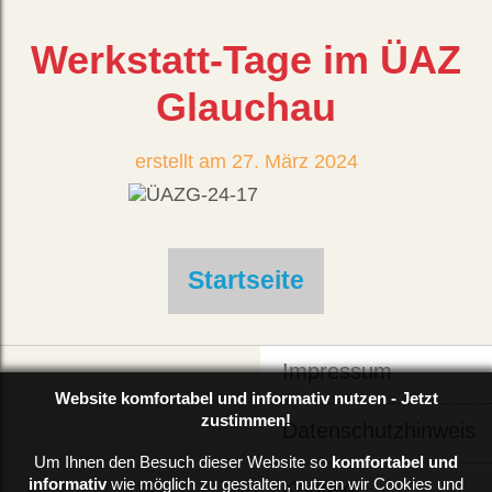
Werkstatt-Tage im ÜAZ
Glauchau
27. März 2024
Startseite
Impressum
Website komfortabel und informativ nutzen - Jetzt
zustimmen!
Datenschutzhinweis
Um Ihnen den Besuch dieser Website so
komfortabel und
informativ
wie möglich zu gestalten, nutzen wir Cookies und
Kontakt