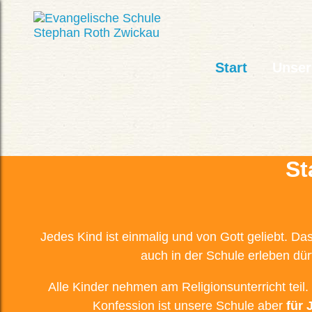
Start
Unser
St
Jedes Kind ist einmalig und von Gott geliebt. Da
auch in der Schule erleben dür
Alle Kinder nehmen am Religionsunterricht teil
Konfession ist unsere Schule aber
für 