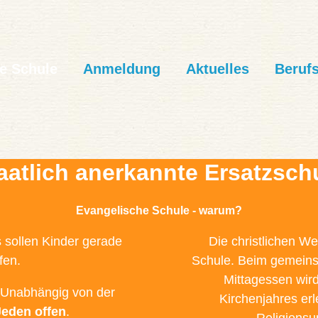
e Schule
Anmeldung
Aktuelles
Berufs
aatlich anerkannte Ersatzsch
Evangelische Schule - warum?
s sollen Kinder gerade
Die christlichen 
fen.
Schule. Beim gemein
Mittagessen wir
. Unabhängig von der
Kirchenjahres erl
Jeden offen
.