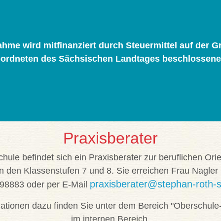
hme wird mitfinanziert durch Steuermittel auf der G
ordneten des Sächsischen Landtages beschlossene
Praxisberater
hule befindet sich ein Praxisberater zur beruflichen Ori
in den Klassenstufen 7 und 8. Sie erreichen Frau Nagler u
praxisberater@stephan-roth-s
98883 oder per E-Mail
ationen dazu finden Sie unter dem Bereich "Oberschule
im internen Bereich.