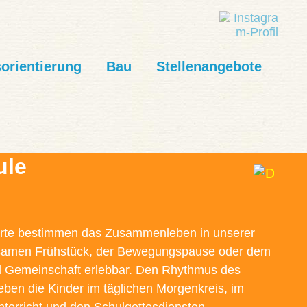
orientierung
Bau
Stellenangebote
ule
Werte bestimmen das Zusammenleben in unserer
samen Frühstück, der Bewegungspause oder dem
d Gemeinschaft erlebbar. Den Rhythmus des
eben die Kinder im täglichen Morgenkreis, im