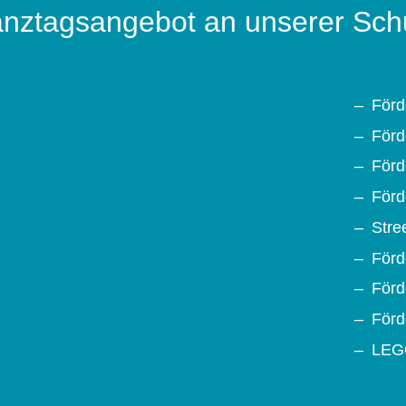
nztagsangebot an unserer Sch
Förd
Förd
Förd
Förd
Stre
För
För
Förd
LEGO