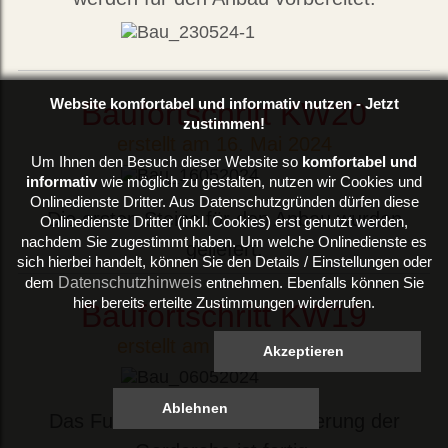
Baufortschritt KW20
Website komfortabel und informativ nutzen - Jetzt
zustimmen!
erstellt am 16. Mai 2024
Um Ihnen den Besuch dieser Website so
komfortabel und
informativ
wie möglich zu gestalten, nutzen wir Cookies und
Onlinedienste Dritter. Aus Datenschutzgründen dürfen diese
Die ersten Steine für den Anbau wurden
Onlinedienste Dritter (inkl. Cookies) erst genutzt werden,
nachdem Sie zugestimmt haben. Um welche Onlinedienste es
geliefert.
sich hierbei handelt, können Sie den Details / Einstellungen oder
Datenschutzhinweis
dem
entnehmen. Ebenfalls können Sie
hier bereits erteilte Zustimmungen wirderrufen.
Baufortschritt KW19
erstellt am 06. Mai 2024
Das Fundament für die Erweiterung der