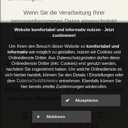
Wenn Sie die Verarbeitung Ihrer
personenbezogenen Daten eingeschränkt
haben, dürfen diese Daten – von ihrer
Website komfortabel und informativ nutzen - Jetzt
zustimmen!
Speicherung abgesehen – nur mit Ihrer
Einwilligung oder zur Geltendmachung,
Um Ihnen den Besuch dieser Website so
komfortabel und
informativ
wie möglich zu gestalten, nutzen wir Cookies und
Ausübung oder Verteidigung von
Onlinedienste Dritter. Aus Datenschutzgründen dürfen diese
Rechtsansprüchen oder zum Schutz der Rechte
Onlinedienste Dritter (inkl. Cookies) erst genutzt werden,
nachdem Sie zugestimmt haben. Um welche Onlinedienste es
einer anderen natürlichen oder juristischen
sich hierbei handelt, können Sie den Details / Einstellungen oder
Person oder aus Gründen eines wichtigen
Datenschutzhinweis
dem
entnehmen. Ebenfalls können Sie
hier bereits erteilte Zustimmungen wirderrufen.
öffentlichen Interesses der Europäischen Union
oder eines Mitgliedstaats verarbeitet werden.
3.11
SSL- bzw. TLS-
Verschlüsselung