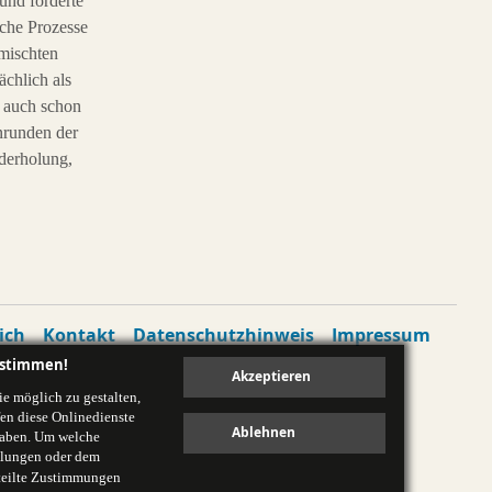
und förderte
sche Prozesse
mischten
ächlich als
e auch schon
nrunden der
derholung,
ich
Kontakt
Datenschutzhinweis
Impressum
ustimmen!
e möglich zu gestalten,
en diese Onlinedienste
 haben. Um welche
ellungen oder dem
rteilte Zustimmungen