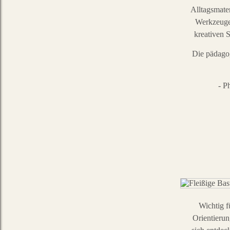
Alltagsmater
Werkzeuge
kreativen 
Die pädagog
- Phanta
Wichtig f
Orientierun