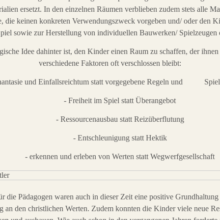
ialien ersetzt. In den einzelnen Räumen verblieben zudem stets alle Ma
, die keinen konkreten Verwendungszweck vorgeben und/ oder den K
Spiel sowie zur Herstellung von individuellen Bauwerken/ Spielzeugen e
ische Idee dahinter ist, den Kinder einen Raum zu schaffen, der ihnen
verschiedene Faktoren oft verschlossen bleibt:
sie und Einfallsreichtum statt vorgegebene Regeln und Spiels
- Freiheit im Spiel statt Überangebot
- Ressourcenausbau statt Reizüberflutung
- Entschleunigung statt Hektik
- erkennen und erleben von Werten statt Wegwerfgesellschaft
ür die Pädagogen waren auch in dieser Zeit eine positive Grundhaltung
g an den christlichen Werten. Zudem konnten die Kinder viele neue R