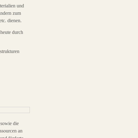
terialien und
indern zum
tc. dienen.
 heute durch
trukturen
 sowie die
essourcen an