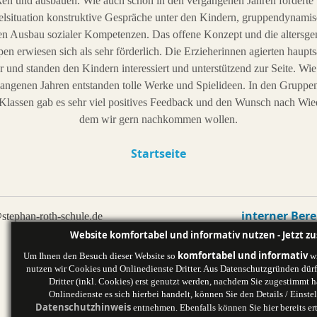
ken und ausbauen. Wie auch schon in den vergangenen Jahren forderte 
elsituation konstruktive Gespräche unter den Kindern, gruppendynami
en Ausbau sozialer Kompetenzen. Das offene Konzept und die altersge
en erwiesen sich als sehr förderlich. Die Erzieherinnen agierten haupts
 und standen den Kindern interessiert und unterstützend zur Seite. Wi
gangenen Jahren entstanden tolle Werke und Spielideen. In den Gruppe
 Klassen gab es sehr viel positives Feedback und den Wunsch nach Wie
dem wir gern nachkommen wollen.
Startseite
interner Bere
stephan-roth-schule.de
Website komfortabel und informativ nutzen - Jetzt z
komfortabel und informativ
Um Ihnen den Besuch dieser Website so
wi
nutzen wir Cookies und Onlinedienste Dritter. Aus Datenschutzgründen dürf
Dritter (inkl. Cookies) erst genutzt werden, nachdem Sie zugestimmt
Onlinedienste es sich hierbei handelt, können Sie den Details / Einst
Datenschutzhinweis
entnehmen. Ebenfalls können Sie hier bereits e