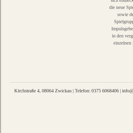
sich entdec
die neue Spi
sowie d
Spielgrupp
Impulsgeber
in den ver
einzelnen
Kirchstraße 4
,
08064
Zwickau
|
Telefon
:
0375 6068406
|
info@