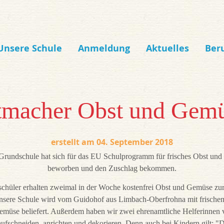
Unsere Schule
Anmeldung
Aktuelles
Ber
tmacher Obst und Gem
04. September 2018
Grundschule hat sich für das EU Schulprogramm für frisches Obst un
beworben und den Zuschlag bekommen.
chüler erhalten zweimal in der Woche kostenfrei Obst und Gemüse zu
 Unsere Schule wird vom Guidohof aus Limbach-Oberfrohna mit frische
müse beliefert. Außerdem haben wir zwei ehrenamtliche Helferinnen v
 aufschneiden, anrichten und dekorieren. Denn auch bei Kindern gilt: "