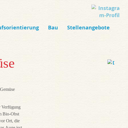
ufsorientierung
Bau
Stellenangebote
üse
d Gemüse
r Verfügung
m Bio-Obst
or Ort, die
Das Auge isst