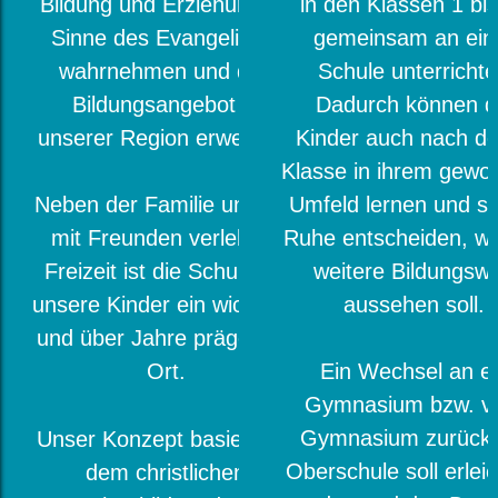
Bildung und Erziehung im
in den Klassen 1 bi
Sinne des Evangeliums
gemeinsam an ein
wahrnehmen und das
Schule unterrichte
Bildungsangebot in
Dadurch können d
unserer Region erweitern.
Kinder auch nach de
Klasse in ihrem gewo
Umfeld lernen und si
Neben der Familie und der
Ruhe entscheiden, wi
mit Freunden verlebten
weitere Bildungsw
Freizeit ist die Schule für
aussehen soll.
unsere Kinder ein wichtiger
und über Jahre prägender
Ort.
Ein Wechsel an e
Gymnasium bzw. 
Gymnasium zurück 
Unser Konzept basiert auf
Oberschule soll erleic
dem christlichen