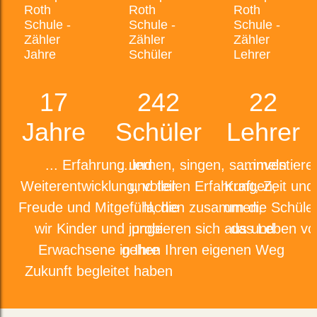
Dabei haben wir 1.000 € gewonnen, um in die
digitale Zukunft zu investieren.
Wir möchten das Geld dafür nutzen, einen
3D-Drucker anzuschaffen.
17
242
22
Jahre
Schüler
Lehrer
... Erfahrung und
...lernen, singen, sammeln
...investier
Weiterentwicklung, voller
und teilen Erfahrungen,
Kraft, Zeit und
Freude und Mitgefühl, die
lachen zusammen,
um die Schüler
wir Kinder und junge
probieren sich aus und
das Leben vo
Erwachsene in Ihre
gehen Ihren eigenen Weg
Zukunft begleitet haben