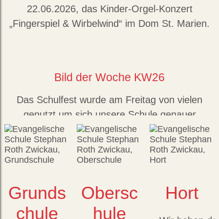
22.06.2026, das Kinder-Orgel-Konzert
„Fingerspiel & Wirbelwind“ im Dom St. Marien.
Insgesamt lauschten über 300 Schülerinnen
und Schüler dem Domkantor Karl Joseph
Eckel, der an der Orgel spielte.
Bild der Woche KW26
Das Schulfest wurde am Freitag von vielen
genutzt um sich unsere Schule genauer
anzuschauen.
Bild der Woche KW24
Grunds
Obersc
Hort
Selbst gemachte Energiebällchen, die es am
chule
hule