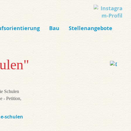
ufsorientierung
Bau
Stellenangebote
hulen"
ie Schulen
e - Petition,
he-schulen