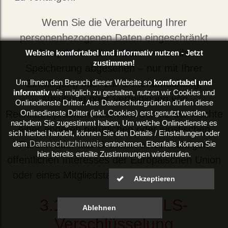
Wenn Sie die Verarbeitung Ihrer
personenbezogenen Daten eingeschränkt
haben, dürfen diese Daten – von ihrer
Website komfortabel und informativ nutzen - Jetzt
zustimmen!
Speicherung abgesehen – nur mit Ihrer
Einwilligung oder zur Geltendmachung,
Um Ihnen den Besuch dieser Website so
komfortabel und
informativ
wie möglich zu gestalten, nutzen wir Cookies und
Ausübung oder Verteidigung von
Onlinedienste Dritter. Aus Datenschutzgründen dürfen diese
Rechtsansprüchen oder zum Schutz der Rechte
Onlinedienste Dritter (inkl. Cookies) erst genutzt werden,
nachdem Sie zugestimmt haben. Um welche Onlinedienste es
einer anderen natürlichen oder juristischen
sich hierbei handelt, können Sie den Details / Einstellungen oder
Person oder aus Gründen eines wichtigen
Datenschutzhinweis
dem
entnehmen. Ebenfalls können Sie
hier bereits erteilte Zustimmungen wirderrufen.
öffentlichen Interesses der Europäischen Union
oder eines Mitgliedstaats verarbeitet werden.
3.11
SSL- bzw. TLS-
Verschlüsselung